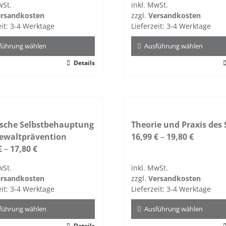
wSt.
inkl. MwSt.
rsandkosten
zzgl.
Versandkosten
eit:
3-4 Werktage
Lieferzeit:
3-4 Werktage
führung wählen
Ausführung wählen
Details
Dieses
kt
Produkt
weist
re
mehrere
ten
Varianten
ische Selbstbehauptung
auf.
Theorie und Praxis des 
ewaltprävention
Die
16,99
€
–
19,80
€
nen
€
–
17,80
€
Optionen
n
können
wSt.
inkl. MwSt.
auf
rsandkosten
zzgl.
Versandkosten
der
eit:
3-4 Werktage
Lieferzeit:
3-4 Werktage
tseite
Produktseite
t
gewählt
führung wählen
Ausführung wählen
n
werden
Details