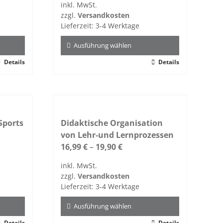
inkl. MwSt.
zzgl.
Versandkosten
Lieferzeit:
3-4 Werktage
Ausführung wählen
Details
Dieses
Details
Produkt
weist
mehrere
Varianten
Sports
auf.
Didaktische Organisation
Die
von Lehr-und Lernprozessen
Optionen
16,99
€
–
19,90
€
können
inkl. MwSt.
auf
zzgl.
Versandkosten
der
Lieferzeit:
3-4 Werktage
Produktseite
gewählt
Ausführung wählen
werden
Details
Details