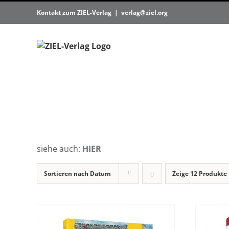
Zum
Kontakt zum ZIEL-Verlag
|
verlag@ziel.org
Inhalt
springen
siehe auch:
HIER
Sortieren nach
Datum
Zeige
12 Produkte