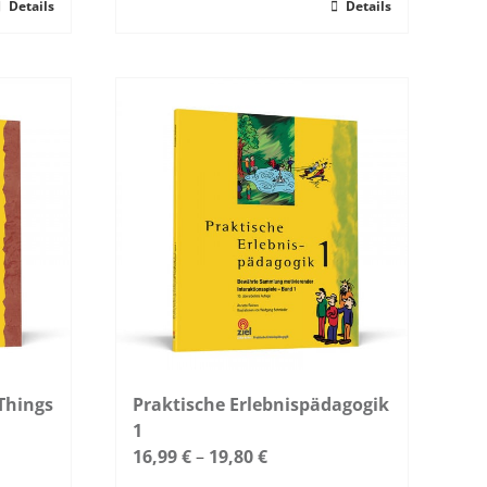
Details
Dieses
Details
Produkt
weist
mehrere
Varianten
auf.
Die
Optionen
können
auf
der
Produktseite
gewählt
werden
Things
Praktische Erlebnispädagogik
1
16,99
€
–
19,80
€