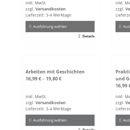
inkl. MwSt.
inkl. M
zzgl.
Versandkosten
zzgl.
Ve
Lieferzeit:
3-4 Werktage
Lieferz
Ausführung wählen
Aus
Dieses
Details
Dieses
Produkt
Produ
weist
weist
mehrere
mehre
Varianten
Varian
auf.
Arbeiten mit Geschichten
auf.
Prakt
Die
16,99
€
–
19,80
€
Die
und G
Optionen
Optio
16,99
können
könne
inkl. MwSt.
inkl. M
auf
auf
zzgl.
Versandkosten
zzgl.
Ve
der
der
Lieferzeit:
3-4 Werktage
Lieferz
Produktseite
Produk
gewählt
gewähl
Ausführung wählen
Aus
werden
werde
Details