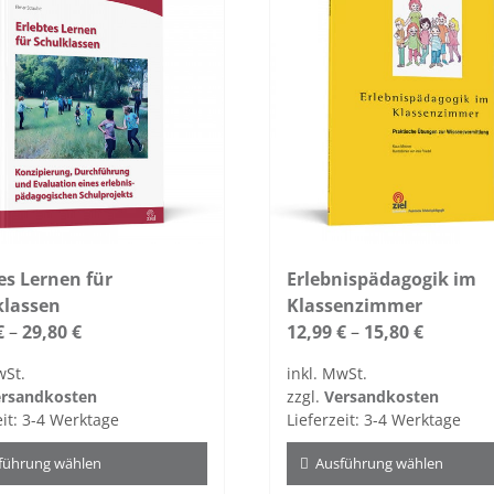
es Lernen für
Erlebnispädagogik im
klassen
Klassenzimmer
€
–
29,80
€
12,99
€
–
15,80
€
wSt.
inkl. MwSt.
rsandkosten
zzgl.
Versandkosten
eit:
3-4 Werktage
Lieferzeit:
3-4 Werktage
führung wählen
Ausführung wählen