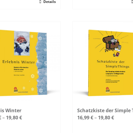
Details
Dieses
kt
Produkt
weist
re
mehrere
ten
Varianten
auf.
Die
nen
Optionen
n
können
auf
der
tseite
Produktseite
t
gewählt
n
werden
is Winter
Schatzkiste der Simple 
€
–
19,80
€
16,99
€
–
19,80
€