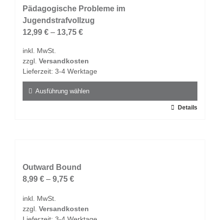
auf.
Pädagogische Probleme im
Die
Jugendstrafvollzug
Optionen
12,99
€
–
13,75
€
können
inkl. MwSt.
auf
zzgl.
Versandkosten
der
Lieferzeit:
3-4 Werktage
Produktseite
gewählt
Ausführung wählen
werden
Dieses
Details
Produkt
weist
mehrere
Varianten
auf.
Outward Bound
Die
8,99
€
–
9,75
€
Optionen
inkl. MwSt.
können
zzgl.
Versandkosten
auf
Lieferzeit:
3-4 Werktage