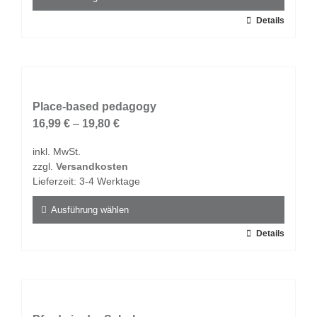
gewählt
Dieses
Details
werden
Produkt
weist
mehrere
Varianten
auf.
Place-based pedagogy
Die
16,99
€
–
19,80
€
Optionen
inkl. MwSt.
können
zzgl.
Versandkosten
auf
Lieferzeit:
3-4 Werktage
der
Produktseite
Ausführung wählen
gewählt
Dieses
Details
werden
Produkt
weist
mehrere
Varianten