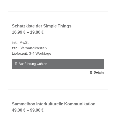
Produkt
weist
mehrere
Varianten
auf.
Schatzkiste der Simple Things
Die
16,99
€
–
19,80
€
Optionen
inkl. MwSt.
können
zzgl.
Versandkosten
auf
Lieferzeit:
3-4 Werktage
der
Produktseite
Ausführung wählen
gewählt
Dieses
Details
werden
Produkt
weist
mehrere
Varianten
auf.
Sammelbox Interkulturelle Kommunikation
Die
49,00
€
–
99,00
€