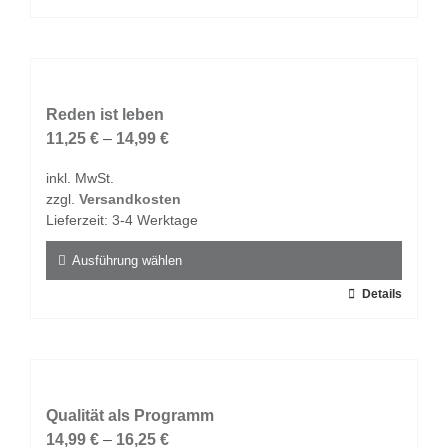
werden
Produkt
weist
mehrere
Varianten
auf.
Reden ist leben
Die
11,25
€
–
14,99
€
Optionen
inkl. MwSt.
können
zzgl.
Versandkosten
auf
Lieferzeit:
3-4 Werktage
der
Produktseite
Ausführung wählen
gewählt
Dieses
Details
werden
Produkt
weist
mehrere
Varianten
auf.
Qualität als Programm
Die
14,99
€
–
16,25
€