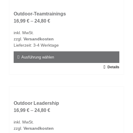
Varianten
auf.
Outdoor-Teamtrainings
Die
16,99
€
–
24,80
€
Optionen
inkl. MwSt.
können
zzgl.
Versandkosten
auf
Lieferzeit:
3-4 Werktage
der
Produktseite
Ausführung wählen
gewählt
Dieses
Details
werden
Produkt
weist
mehrere
Varianten
auf.
Outdoor Leadership
Die
16,99
€
–
24,80
€
Optionen
inkl. MwSt.
können
zzgl.
Versandkosten
auf