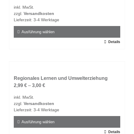
Optionen
inkl. MwSt.
können
zzgl.
Versandkosten
auf
Lieferzeit:
3-4 Werktage
der
Produktseite
Ausführung wählen
gewählt
Dieses
Details
werden
Produkt
weist
mehrere
Varianten
auf.
Regionales Lernen und Umwelterziehung
Die
2,99
€
–
3,00
€
Optionen
inkl. MwSt.
können
zzgl.
Versandkosten
auf
Lieferzeit:
3-4 Werktage
der
Produktseite
Ausführung wählen
gewählt
Dieses
Details