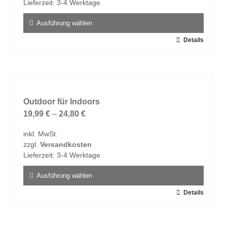
Lieferzeit:
3-4 Werktage
der
Produktseite
Ausführung wählen
gewählt
Dieses
Details
werden
Produkt
weist
mehrere
Varianten
auf.
Outdoor für Indoors
Die
19,99
€
–
24,80
€
Optionen
inkl. MwSt.
können
zzgl.
Versandkosten
auf
Lieferzeit:
3-4 Werktage
der
Produktseite
Ausführung wählen
gewählt
Dieses
Details
werden
Produkt
weist