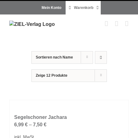
Zum
Mein Konto
Warenkorb
Inhalt
springen
Sortieren nach
Name
Zeige
12 Produkte
Segelschoner Jachara
6,99
€
–
7,50
€
inkl. MwSt.