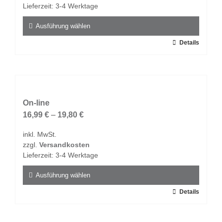
auf
Lieferzeit:
3-4 Werktage
der
Produktseite
Ausführung wählen
gewählt
Dieses
Details
werden
Produkt
weist
mehrere
Varianten
auf.
On-line
Die
16,99
€
–
19,80
€
Optionen
inkl. MwSt.
können
zzgl.
Versandkosten
auf
Lieferzeit:
3-4 Werktage
der
Produktseite
Ausführung wählen
gewählt
Dieses
Details
werden
Produkt
weist