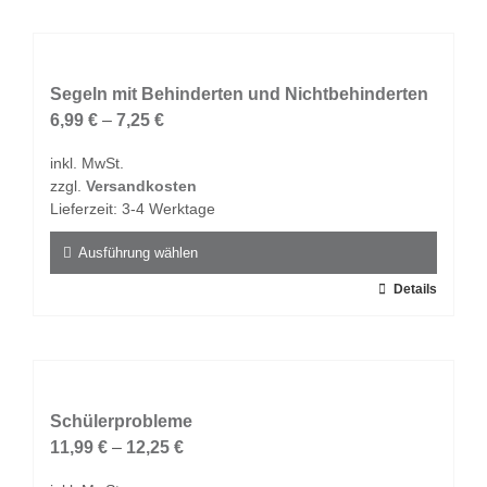
weist
mehrere
Varianten
auf.
Segeln mit Behinderten und Nichtbehinderten
Die
6,99
€
–
7,25
€
Optionen
inkl. MwSt.
können
zzgl.
Versandkosten
auf
Lieferzeit:
3-4 Werktage
der
Produktseite
Ausführung wählen
gewählt
Dieses
Details
werden
Produkt
weist
mehrere
Varianten
auf.
Schülerprobleme
Die
11,99
€
–
12,25
€
Optionen