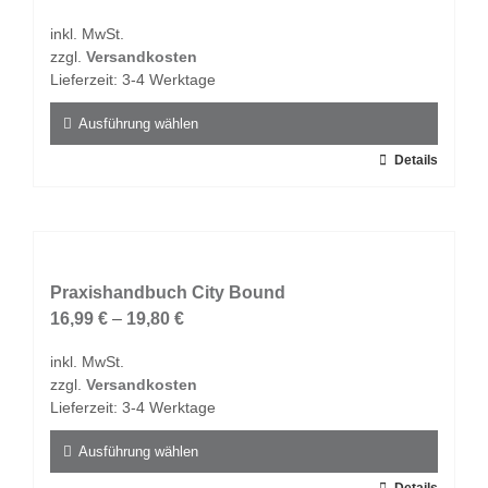
Optionen
inkl. MwSt.
können
zzgl.
Versandkosten
auf
Lieferzeit:
3-4 Werktage
der
Produktseite
Ausführung wählen
gewählt
Dieses
Details
werden
Produkt
weist
mehrere
Varianten
auf.
Praxishandbuch City Bound
Die
16,99
€
–
19,80
€
Optionen
inkl. MwSt.
können
zzgl.
Versandkosten
auf
Lieferzeit:
3-4 Werktage
der
Produktseite
Ausführung wählen
gewählt