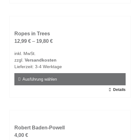
Produkt
weist
mehrere
Varianten
auf.
Ropes in Trees
Die
12,99
€
–
19,80
€
Optionen
inkl. MwSt.
können
zzgl.
Versandkosten
auf
Lieferzeit:
3-4 Werktage
der
Produktseite
Ausführung wählen
gewählt
Dieses
Details
werden
Produkt
weist
mehrere
Varianten
auf.
Robert Baden-Powell
Die
4,00
€