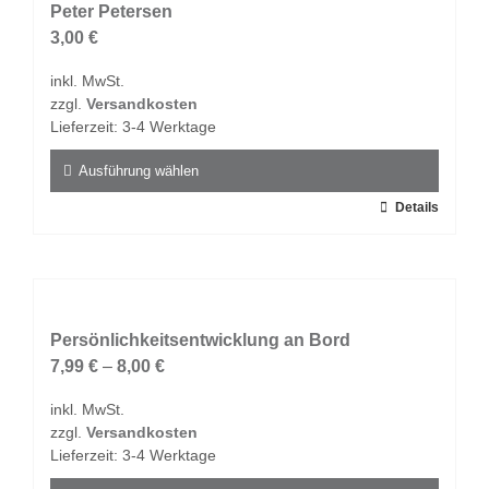
auf.
Peter Petersen
Die
3,00
€
Optionen
inkl. MwSt.
können
zzgl.
Versandkosten
auf
Lieferzeit:
3-4 Werktage
der
Produktseite
Ausführung wählen
gewählt
Dieses
Details
werden
Produkt
weist
mehrere
Varianten
auf.
Persönlichkeitsentwicklung an Bord
Die
7,99
€
–
8,00
€
Optionen
inkl. MwSt.
können
zzgl.
Versandkosten
auf
Lieferzeit:
3-4 Werktage
der