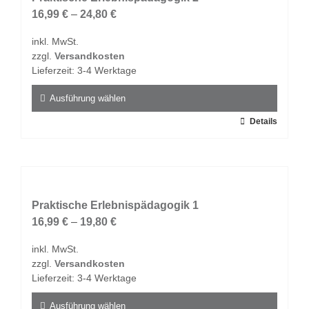
Die
16,99
€
–
24,80
€
Optionen
inkl. MwSt.
können
zzgl.
Versandkosten
auf
Lieferzeit:
3-4 Werktage
der
Produktseite
Ausführung wählen
gewählt
Dieses
Details
werden
Produkt
weist
mehrere
Varianten
auf.
Praktische Erlebnispädagogik 1
Die
16,99
€
–
19,80
€
Optionen
inkl. MwSt.
können
zzgl.
Versandkosten
auf
Lieferzeit:
3-4 Werktage
der
Produktseite
Ausführung wählen