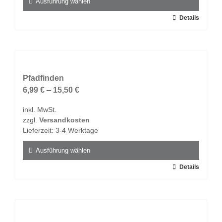
Produktseite
Ausführung wählen
gewählt
Dieses
Details
werden
Produkt
weist
mehrere
Varianten
auf.
Pfadfinden
Die
6,99
€
–
15,50
€
Optionen
inkl. MwSt.
können
zzgl.
Versandkosten
auf
Lieferzeit:
3-4 Werktage
der
Produktseite
Ausführung wählen
gewählt
Dieses
Details
werden
Produkt
weist
mehrere
Varianten