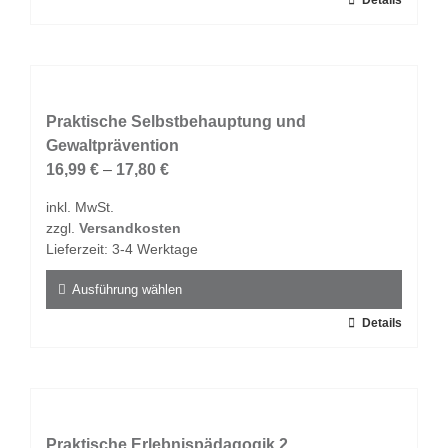
Dieses
Details
werden
Produkt
weist
mehrere
Varianten
auf.
Praktische Selbstbehauptung und
Die
Gewaltprävention
Optionen
16,99
€
–
17,80
€
können
inkl. MwSt.
auf
zzgl.
Versandkosten
der
Lieferzeit:
3-4 Werktage
Produktseite
gewählt
Ausführung wählen
werden
Dieses
Details
Produkt
weist
mehrere
Varianten
auf.
Praktische Erlebnispädagogik 2