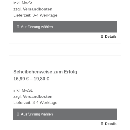
inkl. MwSt.
können
zzgl.
Versandkosten
auf
Lieferzeit:
3-4 Werktage
der
Produktseite
Ausführung wählen
gewählt
Dieses
Details
werden
Produkt
weist
mehrere
Varianten
auf.
Scheibchenweise zum Erfolg
Die
16,99
€
–
19,80
€
Optionen
inkl. MwSt.
können
zzgl.
Versandkosten
auf
Lieferzeit:
3-4 Werktage
der
Produktseite
Ausführung wählen
gewählt
Dieses
Details
werden