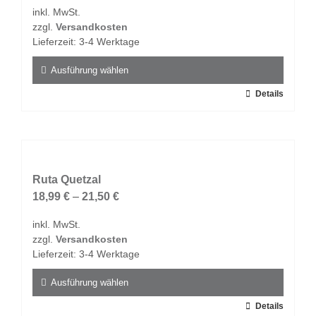
Optionen
inkl. MwSt.
können
zzgl.
Versandkosten
auf
Lieferzeit:
3-4 Werktage
der
Produktseite
Ausführung wählen
gewählt
Dieses
Details
werden
Produkt
weist
mehrere
Varianten
auf.
Ruta Quetzal
Die
18,99
€
–
21,50
€
Optionen
inkl. MwSt.
können
zzgl.
Versandkosten
auf
Lieferzeit:
3-4 Werktage
der
Produktseite
Ausführung wählen
gewählt
Dieses
Details
werden