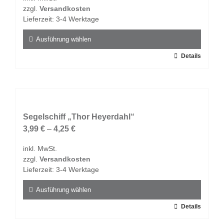
zzgl.
Versandkosten
Lieferzeit:
3-4 Werktage
Ausführung wählen
Dieses
Details
Produkt
weist
mehrere
Varianten
auf.
Segelschiff „Thor Heyerdahl“
Die
3,99
€
–
4,25
€
Optionen
inkl. MwSt.
können
zzgl.
Versandkosten
auf
Lieferzeit:
3-4 Werktage
der
Produktseite
Ausführung wählen
gewählt
Dieses
Details
werden
Produkt