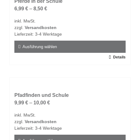
auf.
Pferde in der Schule
Die
6,99
€
–
8,50
€
Optionen
inkl. MwSt.
können
zzgl.
Versandkosten
auf
Lieferzeit:
3-4 Werktage
der
Produktseite
Ausführung wählen
gewählt
Dieses
Details
werden
Produkt
weist
mehrere
Varianten
auf.
Pfadfinden und Schule
Die
9,99
€
–
10,00
€
Optionen
inkl. MwSt.
können
zzgl.
Versandkosten
auf
Lieferzeit:
3-4 Werktage
der