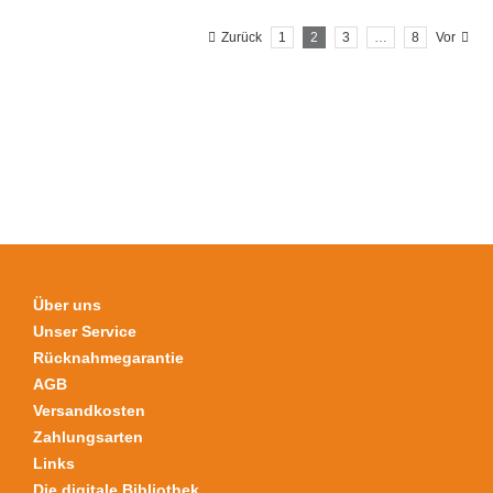
mehrere
Zurück
1
2
3
…
8
Vor
Varianten
auf.
Die
Optionen
können
auf
der
Produktseite
gewählt
werden
Über uns
Unser Service
Rücknahmegarantie
AGB
Versandkosten
Zahlungsarten
Links
Die digitale Bibliothek