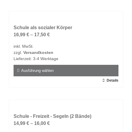
weist
mehrere
Varianten
auf.
Schule als sozialer Körper
Die
16,99
€
–
17,50
€
Optionen
inkl. MwSt.
können
zzgl.
Versandkosten
auf
Lieferzeit:
3-4 Werktage
der
Produktseite
Ausführung wählen
gewählt
Dieses
Details
werden
Produkt
weist
mehrere
Varianten
auf.
Schule - Freizeit - Segeln (2 Bände)
Die
14,99
€
–
16,00
€
Optionen