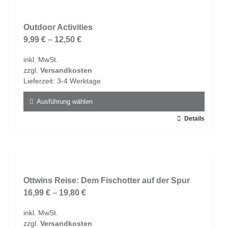
mehrere
Varianten
auf.
Outdoor Activities
Die
9,99
€
–
12,50
€
Optionen
inkl. MwSt.
können
zzgl.
Versandkosten
auf
Lieferzeit:
3-4 Werktage
der
Produktseite
Ausführung wählen
gewählt
Dieses
Details
werden
Produkt
weist
mehrere
Varianten
auf.
Ottwins Reise: Dem Fischotter auf der Spur
Die
16,99
€
–
19,80
€
Optionen
inkl. MwSt.
können
zzgl.
Versandkosten