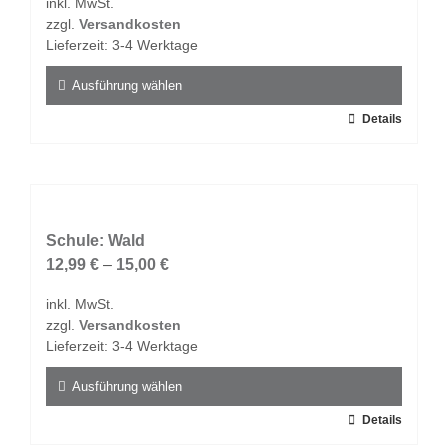
inkl. MwSt.
können
zzgl.
Versandkosten
auf
Lieferzeit:
3-4 Werktage
der
Produktseite
Ausführung wählen
gewählt
Dieses
Details
werden
Produkt
weist
mehrere
Varianten
auf.
Schule: Wald
Die
12,99
€
–
15,00
€
Optionen
inkl. MwSt.
können
zzgl.
Versandkosten
auf
Lieferzeit:
3-4 Werktage
der
Produktseite
Ausführung wählen
gewählt
Dieses
Details
werden
Produkt