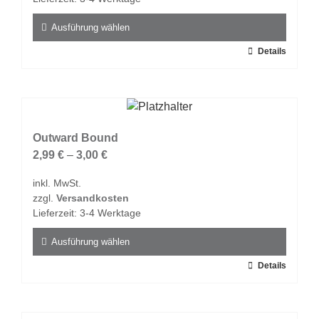
der
Produktseite
Ausführung wählen
gewählt
Dieses
Details
werden
Produkt
weist
mehrere
Varianten
auf.
Outward Bound
Die
2,99
€
–
3,00
€
Optionen
inkl. MwSt.
können
zzgl.
Versandkosten
auf
Lieferzeit:
3-4 Werktage
der
Produktseite
Ausführung wählen
gewählt
Dieses
Details
werden
Produkt
weist
mehrere