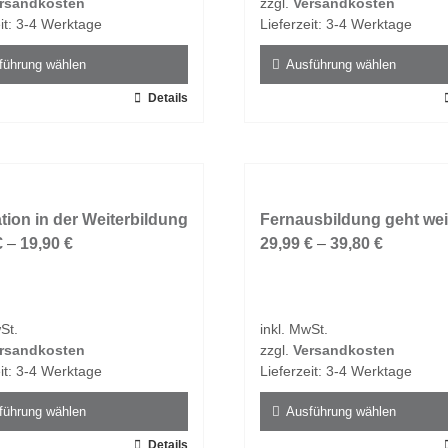
rsandkosten
zzgl.
Versandkosten
der
it:
3-4 Werktage
Lieferzeit:
3-4 Werktage
tseite
Produktseite
t
gewählt
führung wählen
Ausführung wählen
n
werden
Details
Dieses
t
Produkt
weist
e
mehrere
ten
Varianten
tion in der Weiterbildung
auf.
Fernausbildung geht wei
€
–
19,90
€
Die
29,99
€
–
39,80
€
en
Optionen
n
können
auf
St.
inkl. MwSt.
der
rsandkosten
zzgl.
Versandkosten
tseite
Produktseite
it:
3-4 Werktage
Lieferzeit:
3-4 Werktage
t
gewählt
n
werden
führung wählen
Ausführung wählen
Details
Dieses