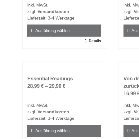
inkl. MwSt.
inkl. Mw
zzgl.
Versandkosten
zzgl.
Ve
Lieferzeit:
3-4 Werktage
Lieferze
Ausführung wählen
Aus
Dieses
Details
Dieses
Produkt
Produk
weist
weist
mehrere
mehrer
Varianten
Varian
auf.
Essential Readings
auf.
Von d
Die
28,99
€
–
29,90
€
Die
zurüc
Optionen
Option
16,99
können
könne
inkl. MwSt.
inkl. Mw
auf
auf
zzgl.
Versandkosten
zzgl.
Ve
der
der
Lieferzeit:
3-4 Werktage
Lieferze
Produktseite
Produk
gewählt
gewähl
Ausführung wählen
Aus
werden
werde