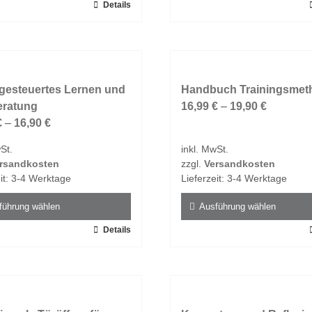
Details
Dieses
t
Produkt
weist
e
mehrere
ten
Varianten
gesteuertes Lernen und
auf.
Handbuch Trainingsmet
eratung
Die
16,99
€
–
19,90
€
en
€
–
16,90
€
Optionen
n
können
St.
inkl. MwSt.
auf
rsandkosten
zzgl.
Versandkosten
der
it:
3-4 Werktage
Lieferzeit:
3-4 Werktage
tseite
Produktseite
t
gewählt
führung wählen
Ausführung wählen
n
werden
Details
Dieses
t
Produkt
weist
e
mehrere
ten
Varianten