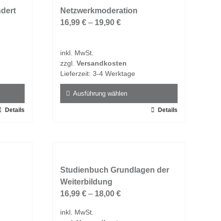
dert
auf.
Netzwerkmoderation
Die
16,99
€
–
19,90
€
Optionen
können
inkl. MwSt.
auf
zzgl.
Versandkosten
der
Lieferzeit:
3-4 Werktage
Produktseite
gewählt
Ausführung wählen
werden
Details
Dieses
Details
Produkt
weist
mehrere
Varianten
auf.
Studienbuch Grundlagen der
Die
Weiterbildung
Optionen
16,99
€
–
18,00
€
können
inkl. MwSt.
auf