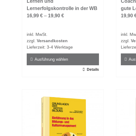
auf.
Lernen und
auf.
Coachi
Die
Lernerfolgskontrolle in der WB
Die
gute L
Optionen
16,99
€
–
19,90
€
Option
19,90
können
könne
auf
auf
inkl. MwSt.
inkl. Mw
der
der
zzgl.
Versandkosten
zzgl.
Ve
Produktseite
Produk
Lieferzeit:
3-4 Werktage
Lieferze
gewählt
gewähl
werden
werde
Ausführung wählen
Aus
Dieses
Details
Dieses
Produkt
Produk
weist
weist
mehrere
mehrer
Varianten
Varian
auf.
auf.
Die
Die
Optionen
Option
können
könne
auf
auf