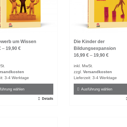
der
tseite
Produktseite
t
gewählt
n
werden
ewerb um Wissen
Die Kinder der
€
–
19,90
€
Bildungsexpansion
16,99
€
–
19,90
€
St.
inkl. MwSt.
rsandkosten
zzgl.
Versandkosten
it:
3-4 Werktage
Lieferzeit:
3-4 Werktage
führung wählen
Ausführung wählen
Details
Dieses
t
Produkt
weist
e
mehrere
ten
Varianten