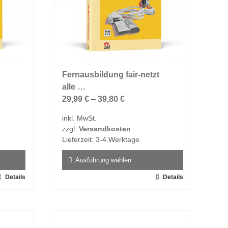
der
Produktseite
gewählt
werden
Fernausbildung fair-netzt
alle …
29,99
€
–
39,80
€
inkl. MwSt.
zzgl.
Versandkosten
Lieferzeit:
3-4 Werktage
Ausführung wählen
Details
Dieses
Details
Produkt
weist
mehrere
Varianten