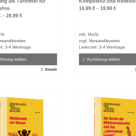
ng als Türöffner für
auf.
Kompetenz und Reflexi
ehre
Die
16,99
€
–
19,90
€
en
€
–
28,99
€
Optionen
n
können
auf
St.
inkl. MwSt.
der
rsandkosten
zzgl.
Versandkosten
tseite
Produktseite
it:
3-4 Werktage
Lieferzeit:
3-4 Werktage
t
gewählt
n
werden
führung wählen
Ausführung wählen
Details
Dieses
t
Produkt
weist
e
mehrere
ten
Varianten
auf.
Die
en
Optionen
n
können
auf