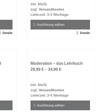
inkl. MwSt.
zzgl.
Versandkosten
Lieferzeit:
3-4 Werktage
Ausführung wählen
Details
Dieses
Details
Produkt
weist
mehrere
Varianten
d
auf.
Moderation – das Lehrbuch
Die
29,99
€
–
34,90
€
Optionen
können
inkl. MwSt.
auf
zzgl.
Versandkosten
der
Lieferzeit:
3-4 Werktage
Produktseite
gewählt
Ausführung wählen
werden