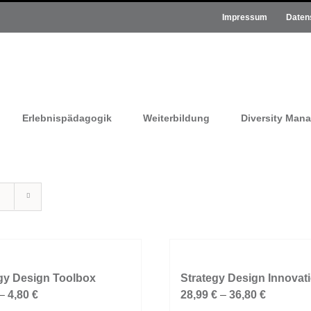
Impressum
Daten
Erlebnispädagogik
Weiterbildung
Diversity Man
gy Design Toolbox
Strategy Design Innovat
–
4,80
€
28,99
€
–
36,80
€