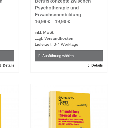
on
auf.
Berufskonzepte zwischen
Die
Psychotherapie und
Optionen
Erwachsenenbildung
können
16,99
€
–
19,90
€
auf
inkl. MwSt.
der
zzgl.
Versandkosten
Produktseite
Lieferzeit:
3-4 Werktage
gewählt
werden
Ausführung wählen
Details
Dieses
Details
Produkt
weist
mehrere
Varianten
auf.
Die
Optionen
können
auf