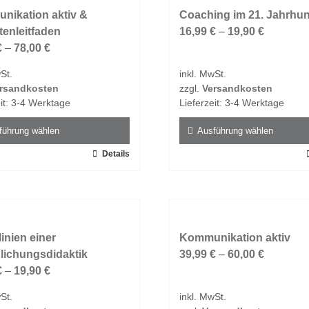
nikation aktiv &
auf.
Coaching im 21. Jahrhun
enleitfaden
Die
16,99
€
–
19,90
€
en
€
–
78,00
€
Optionen
n
können
St.
inkl. MwSt.
auf
rsandkosten
zzgl.
Versandkosten
der
it:
3-4 Werktage
Lieferzeit:
3-4 Werktage
tseite
Produktseite
t
gewählt
führung wählen
Ausführung wählen
n
werden
Details
Dieses
t
Produkt
weist
e
mehrere
ten
Varianten
inien einer
auf.
Kommunikation aktiv
lichungsdidaktik
Die
39,99
€
–
60,00
€
en
€
–
19,90
€
Optionen
n
können
St.
inkl. MwSt.
auf