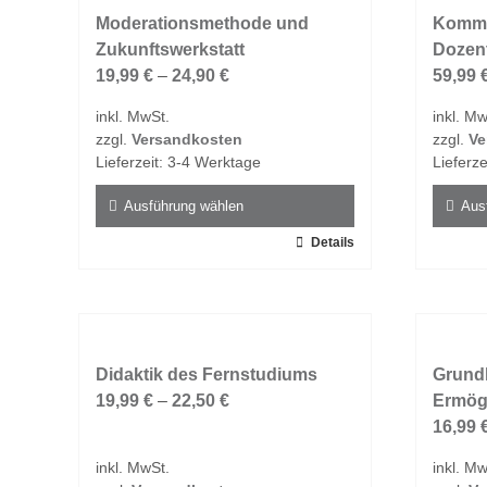
auf.
Moderationsmethode und
auf.
Kommu
Die
Zukunftswerkstatt
Die
Dozent
Optionen
19,99
€
–
24,90
€
Option
59,99
können
könne
inkl. MwSt.
inkl. Mw
auf
auf
zzgl.
Versandkosten
zzgl.
Ve
der
der
Lieferzeit:
3-4 Werktage
Lieferze
Produktseite
Produk
gewählt
gewähl
Ausführung wählen
Aus
werden
werde
Dieses
Details
Dieses
Produkt
Produk
weist
weist
mehrere
mehrer
Varianten
Varian
auf.
Didaktik des Fernstudiums
auf.
Grundl
Die
19,99
€
–
22,50
€
Die
Ermög
Optionen
Option
16,99
können
könne
inkl. MwSt.
inkl. Mw
auf
auf