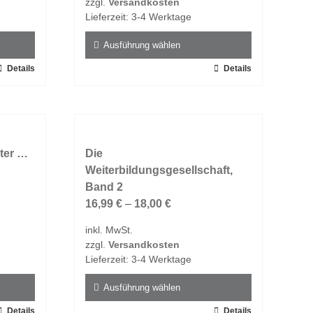
zzgl.
Versandkosten
der
Lieferzeit:
3-4 Werktage
Produktseite
gewählt
Ausführung wählen
werden
Details
Dieses
Details
Produkt
weist
mehrere
Varianten
ter …
auf.
Die
Die
Weiterbildungsgesellschaft,
Optionen
Band 2
können
16,99
€
–
18,00
€
auf
inkl. MwSt.
der
zzgl.
Versandkosten
Produktseite
Lieferzeit:
3-4 Werktage
gewählt
werden
Ausführung wählen
Details
Dieses
Details