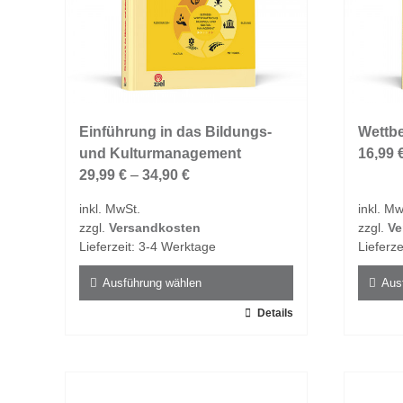
der
der
Produktseite
Produk
gewählt
gewähl
werden
werde
Einführung in das Bildungs-
Wettb
und Kulturmanagement
16,99
29,99
€
–
34,90
€
inkl. MwSt.
inkl. Mw
zzgl.
Versandkosten
zzgl.
Ve
Lieferzeit:
3-4 Werktage
Lieferze
Ausführung wählen
Aus
Dieses
Details
Dieses
Produkt
Produk
weist
weist
mehrere
mehrer
Varianten
Varian