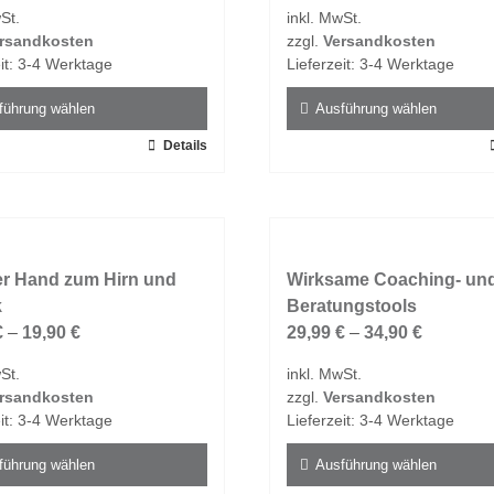
St.
inkl. MwSt.
rsandkosten
zzgl.
Versandkosten
it:
3-4 Werktage
Lieferzeit:
3-4 Werktage
führung wählen
Ausführung wählen
Details
Dieses
t
Produkt
weist
e
mehrere
ten
Varianten
er Hand zum Hirn und
auf.
Wirksame Coaching- un
k
Die
Beratungstools
en
€
–
19,90
€
Optionen
29,99
€
–
34,90
€
n
können
St.
inkl. MwSt.
auf
rsandkosten
zzgl.
Versandkosten
der
it:
3-4 Werktage
Lieferzeit:
3-4 Werktage
tseite
Produktseite
t
gewählt
führung wählen
Ausführung wählen
n
werden