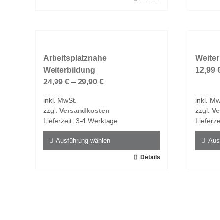
Produkt
Produk
weist
weist
mehrere
mehrer
Varianten
Varian
auf.
Arbeitsplatznahe
auf.
Weiter
Die
Weiterbildung
Die
12,99
Optionen
24,99
€
–
29,90
€
Option
können
könne
inkl. MwSt.
inkl. Mw
auf
auf
zzgl.
Versandkosten
zzgl.
Ve
der
der
Lieferzeit:
3-4 Werktage
Lieferze
Produktseite
Produk
gewählt
gewähl
Ausführung wählen
Aus
werden
werde
Dieses
Details
Dieses
Produkt
Produk
weist
weist
mehrere
mehrer
Varianten
Varian
auf.
auf.