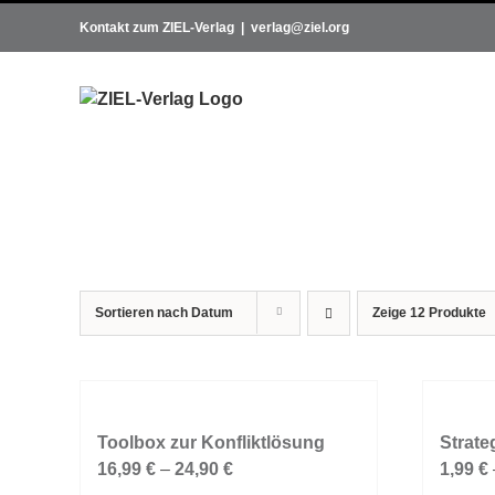
Zum
Kontakt zum ZIEL-Verlag
|
verlag@ziel.org
Inhalt
springen
Sortieren nach
Datum
Zeige
12 Produkte
Toolbox zur Konfliktlösung
Strate
16,99
€
–
24,90
€
1,99
€