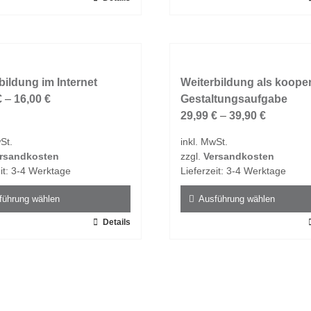
t
Produkt
weist
e
mehrere
ten
Varianten
bildung im Internet
auf.
Weiterbildung als kooper
€
–
16,00
€
Die
Gestaltungsaufgabe
en
Optionen
29,99
€
–
39,90
€
n
können
St.
inkl. MwSt.
auf
rsandkosten
zzgl.
Versandkosten
der
it:
3-4 Werktage
Lieferzeit:
3-4 Werktage
tseite
Produktseite
t
gewählt
führung wählen
Ausführung wählen
n
werden
Details
Dieses
t
Produkt
weist
e
mehrere
ten
Varianten
auf.