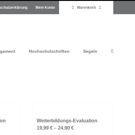
schutzerklärung
Mein Konto
Warenkorb
agement
Hochschulschriften
Segeln
ion
Weiterbildungs-Evaluation
19,99
€
–
24,90
€