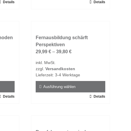
Details
Dieses
Details
Produkt
weist
mehrere
Varianten
hoden
auf.
Fernausbildung schärft
Die
Perspektiven
Optionen
29,99
€
–
39,80
€
können
inkl. MwSt.
auf
zzgl.
Versandkosten
der
Lieferzeit:
3-4 Werktage
Produktseite
gewählt
Ausführung wählen
werden
Details
Dieses
Details
Produkt
weist
mehrere
Varianten