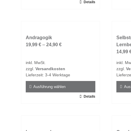
Dieses
Details
Dieses
Produkt
Produk
weist
weist
mehrere
mehrer
Varianten
Varian
auf.
Andragogik
auf.
Selbst
Die
19,99
€
–
24,90
€
Die
Lernb
Optionen
Option
14,99
können
könne
inkl. MwSt.
inkl. Mw
auf
auf
zzgl.
Versandkosten
zzgl.
Ve
der
der
Lieferzeit:
3-4 Werktage
Lieferze
Produktseite
Produk
gewählt
gewähl
Ausführung wählen
Aus
werden
werde
Dieses
Details
Dieses
Produkt
Produk
weist
weist
mehrere
mehrer
Varianten
Varian