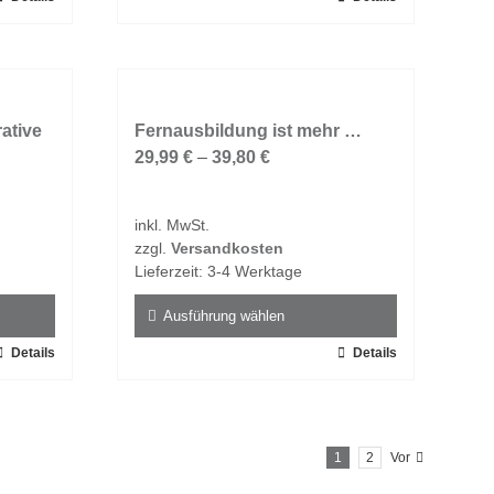
Produkt
weist
mehrere
Varianten
ative
auf.
Fernausbildung ist mehr …
Die
29,99
€
–
39,80
€
Optionen
können
inkl. MwSt.
auf
zzgl.
Versandkosten
der
Lieferzeit:
3-4 Werktage
Produktseite
gewählt
Ausführung wählen
werden
Details
Dieses
Details
Produkt
weist
mehrere
1
2
Vor
Varianten
auf.