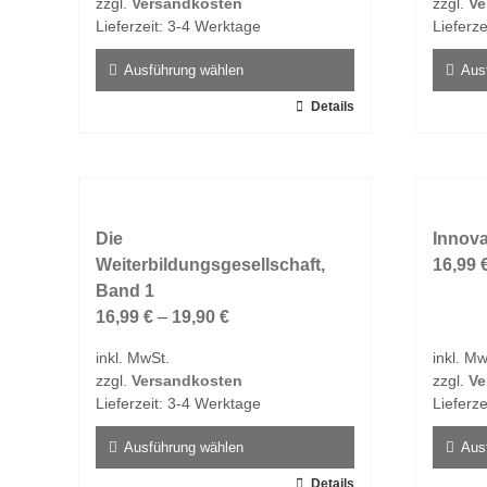
zzgl.
Versandkosten
zzgl.
Ve
der
der
Lieferzeit:
3-4 Werktage
Lieferze
Produktseite
Produk
gewählt
gewähl
Ausführung wählen
Aus
werden
werde
Dieses
Details
Dieses
Produkt
Produk
weist
weist
mehrere
mehrer
Varianten
Varian
auf.
Die
auf.
Innova
Die
Weiterbildungsgesellschaft,
Die
16,99
Optionen
Band 1
Option
können
16,99
€
–
19,90
€
könne
auf
auf
inkl. MwSt.
inkl. Mw
der
der
zzgl.
Versandkosten
zzgl.
Ve
Produktseite
Produk
Lieferzeit:
3-4 Werktage
Lieferze
gewählt
gewähl
werden
werde
Ausführung wählen
Aus
Dieses
Details
Dieses